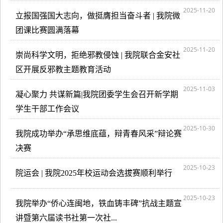
2025-11-20
立报国强国大志向，做挺膺担当奋斗者 | 我院微
团课比赛圆满落幕
2025-11-20
崇尚科学文明，拒绝邪教侵蚀 | 我院联合金安社
区开展反邪教主题教育活动
2025-11-03
凝心聚力 共谋新篇|我院团委学生会召开新学期
学生干部工作会议
2025-10-30
我院成功举办“承思维底蕴，辩青春风采”辩论赛
决赛
2025-10-23
院运会 | 我院2025年校运动会选拔赛顺利举行
2025-10-23
我院举办“侨心连闽地，铁血铸丰碑”抗战主题宣
讲暨第六届读书社第一次社...