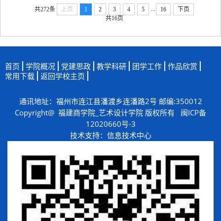
...
共272条
上页
1
2
3
4
5
16
下页
共16页
首页
学院概况
党建思政
教学科研
团学工作
作品欣赏
常用下载
返回学校主页
通讯地址：福州市连江县潘渡乡连潘路2号 邮编:350012
Copyright@ 福建商学院_艺术设计学院 版权所有
闽ICP备
12020660号-3
技术支持：
信息技术中心